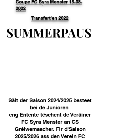
Coupe FC Syra Menster 15-08-
2022
Transfert'en 2022
SUMMERPAUS
SUMMERPAUS
Säit der Saison 2024/2025 besteet
bei de Junioren
eng Entente tëschent de Veräiner
FC Syra Menster an CS
Gréiwemaacher. Fir d'Saison
2025/2026 ass den Verein FC