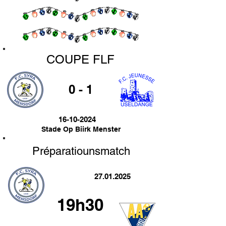
COUPE FLF
0 - 1
16-10-2024
Stade Op Biirk Menster
Préparatiounsmatch
27.01.2025
19h30