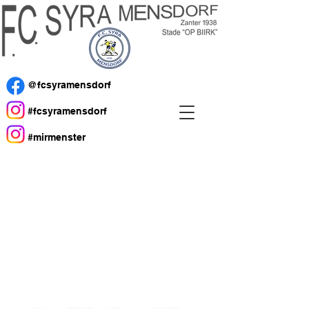
@fcsyramensdorf
#fcsyramensdorf
#mirmenster