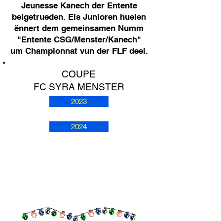
Jeunesse Kanech der Entente
beigetrueden. Eis Junioren huelen
ënnert dem gemeinsamen Numm
"Entente CSG/Menster/Kanech"
um Championnat vun der FLF deel.
COUPE
FC SYRA MENSTER
2023
2024