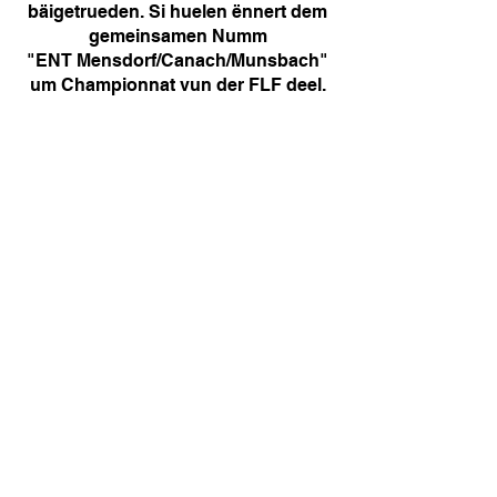
bäigetrueden. Si huelen ënnert dem
gemeinsamen Numm
"ENT Mensdorf/Canach/Munsbach"
um Championnat vun der FLF deel.
CHARTE