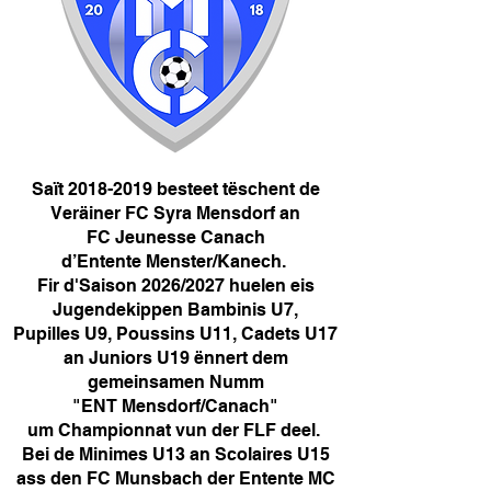
Saït
2018-2019
besteet tëschent de
Veräiner FC Syra Mensdorf an
FC Jeunesse Canach
d’Entente Menster/Kanech.
Fir d'Saison 2026/2027 huelen eis
Jugendekippen Bambinis U7,
Pupilles U9, Poussins U11, Cadets U17
an Juniors U19 ënnert dem
gemeinsamen Numm
"ENT Mensdorf/Canach"
um Championnat vun der FLF deel.
Bei de Minimes U13 an Scolaires U15
ass den FC Munsbach der Entente MC