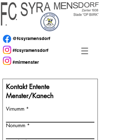
@fcsyramensdorf
#fcsyramensdorf
#mirmenster
Kontakt Entente
Menster/Kanech
Virnumm
Nonumm