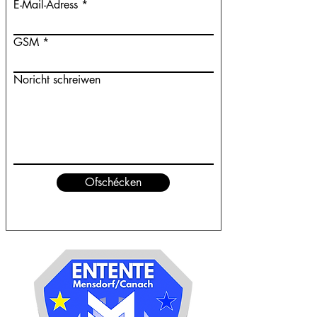
E-Mail-Adress
GSM
Noricht schreiwen
Ofschécken