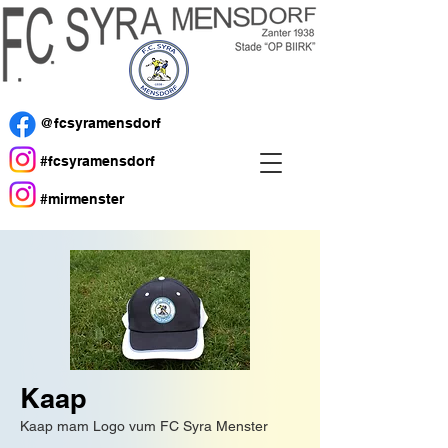
@fcsyramensdorf
#fcsyramensdorf
#mirmenster
Kaap
Kaap mam Logo vum FC Syra Menster