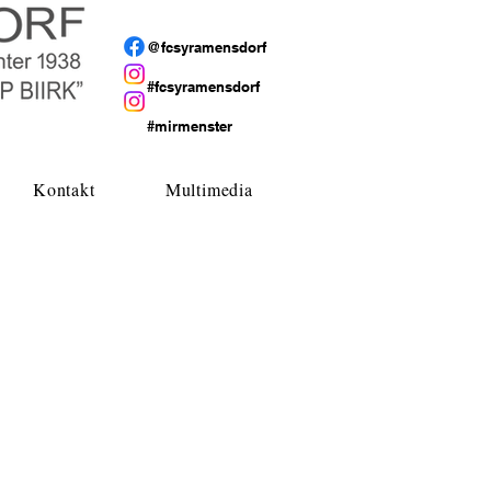
@fcsyramensdorf
#fcsyramensdorf
#mirmenster
Kontakt
Multimedia