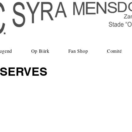
ugend
Op Biirk
Fan Shop
Comité
ÉSERVES